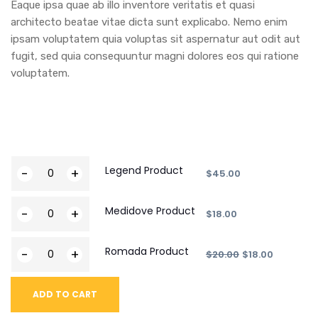
Eaque ipsa quae ab illo inventore veritatis et quasi
architecto beatae vitae dicta sunt explicabo. Nemo enim
ipsam voluptatem quia voluptas sit aspernatur aut odit aut
fugit, sed quia consequuntur magni dolores eos qui ratione
voluptatem.
Legend Product
-
+
$
45.00
Medidove Product
-
+
$
18.00
Romada Product
-
+
$
20.00
$
18.00
ADD TO CART